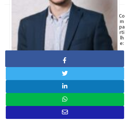
Co
m
pa
rti
lh
e:
Rodolpho Nicolay
Economista, planejador e consultor
financeiro (CNPI) na Crescento, onde
auxilia pessoas físicas a tomarem
decisões estratégicas com base em
tendências e indicadores financeiros.
LinkedIn:
@rodolphonicolay