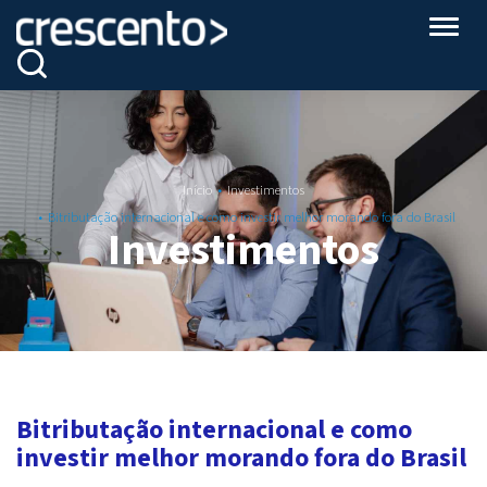
Altern
Início
Investimentos
Bitributação internacional e como investir melhor morando fora do Brasil
Investimentos
Bitributação internacional e como
investir melhor morando fora do Brasil