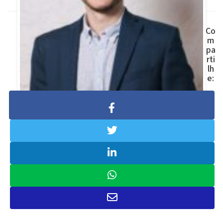
Co
m
pa
rti
lh
e:
Rodolpho Nicolay
Economista, planejador e consultor
financeiro (CNPI) na Crescento, onde
auxilia pessoas físicas a tomarem
decisões estratégicas com base em
tendências e indicadores financeiros.
LinkedIn:
@rodolphonicolay