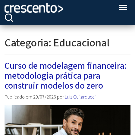
Altern
Categoria:
Educacional
Curso de modelagem financeira:
metodologia prática para
construir modelos do zero
Publicado em
29/07/2026
por
Luiz Guilarducci
.