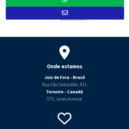
impulsionar a performance de
negócios por meio de estratégias
financeiras avançadas. LinkedIn:
@lucasdtemponi
Onde estamos
Juiz de Fora - Brasil
Rua São Sebastião, 911
Toronto - Canadá
575, Jones Avenue