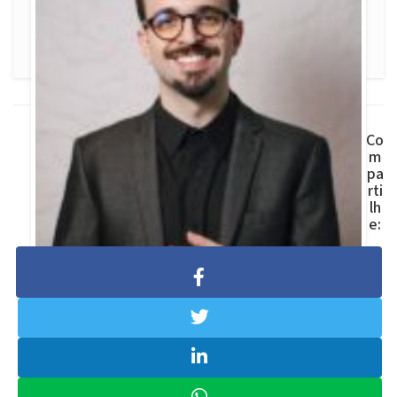
Co
m
pa
rti
lh
e:
Lucas Temponi
Engenheiro Civil, Chartered Financial
Analyst (CFA) e CNPI. Especialista em
modelagem financeira e
planejamento e análise financeira
(FP&A), com sólida experiência em