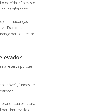
ilo de vida. Não existe
etivos diferentes.
projetar mudanças
va. Esse olhar
urança para enfrentar
elevado?
e uma reserva porque
mo imóveis, fundos de
essidade.
derando sua estrutura
l para imprevistos.