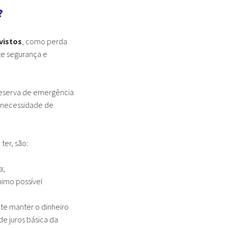
?
vistos
, como perda
te segurança e
 reserva de emergência
a necessidade de
ter, são:
a;
nimo possível
te manter o dinheiro
e juros básica da