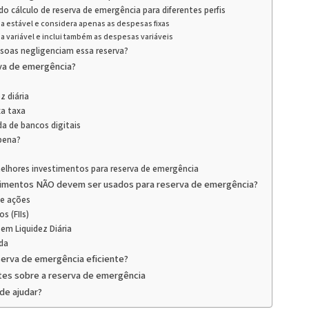
o cálculo de reserva de emergência para diferentes perfis
a estável e considera apenas as despesas fixas
a variável e inclui também as despesas variáveis
soas negligenciam essa reserva?
rva de emergência?
z diária
xa taxa
a de bancos digitais
pena?
lhores investimentos para reserva de emergência
timentos NÃO devem ser usados para reserva de emergência?
de ações
os (FIIs)
sem Liquidez Diária
ada
erva de emergência eficiente?
tes sobre a reserva de emergência
de ajudar?