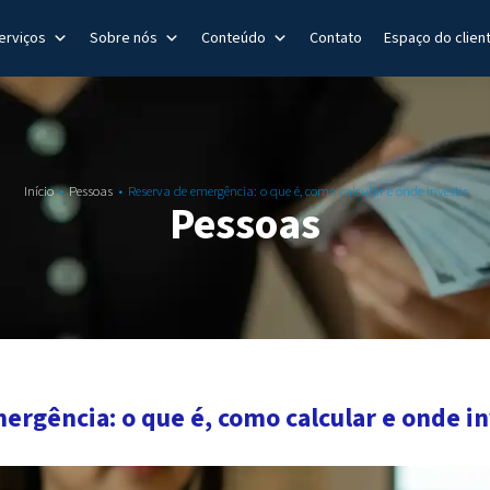
erviços
Sobre nós
Conteúdo
Contato
Espaço do clien
Início
Pessoas
Reserva de emergência: o que é, como calcular e onde investir
Pessoas
ergência: o que é, como calcular e onde in