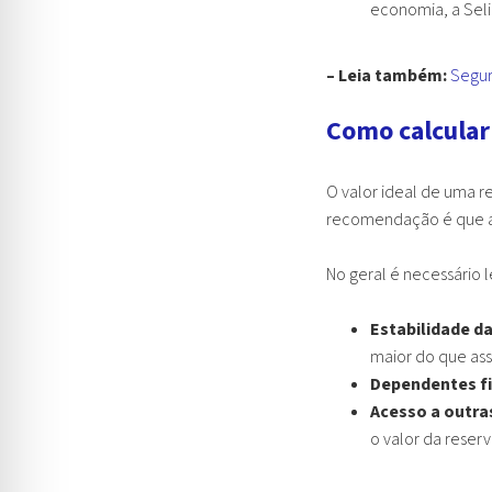
economia, a Seli
– Leia também:
Segur
Como calcular
O valor ideal de uma r
recomendação é que a
No geral é necessário 
Estabilidade da
maior do que ass
Dependentes fi
Acesso a outras
o valor da reserv