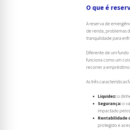
O que é reser
A reserva de emergênc
de renda, problemas de
tranquilidade para en
Diferente de um fundo 
funciona como um colc
recorrer a empréstimos
As três característica
Liquidez:
o dinh
Segurança:
o va
impactado pelo
Rentabilidade 
protegido e aces