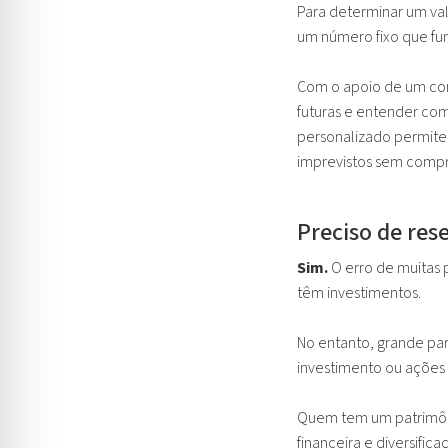
Para determinar um valo
um número fixo que fun
Com o apoio de um con
futuras e entender com
personalizado permite 
imprevistos sem compr
Preciso de re
Sim.
O erro de muitas 
têm investimentos.
No entanto, grande par
investimento ou açõe
Quem tem um patrimôni
financeira e diversifi