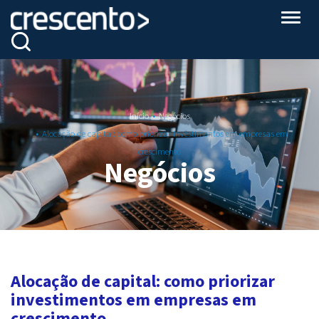
Altern
Início
Negócios
Alocação de capital: como priorizar investimentos em empresas em
crescimento
Negócios
Alocação de capital: como priorizar
investimentos em empresas em
crescimento