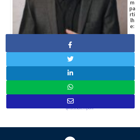
m
pa
rti
lh
e:
Lucas Temponi
Engenheiro Civil, Chartered Financial
Analyst (CFA) e CNPI. Especialista em
modelagem financeira e
planejamento e análise financeira
(FP&A), com sólida experiência em
impulsionar a performance de
negócios por meio de estratégias
financeiras avançadas. LinkedIn:
@lucasdtemponi