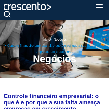
Alter
Início
Negócios
Controle financeiro empresarial: o que é e por que a sua falta ameaça
empresas em crescimento
Negócios
Controle financeiro empresarial: o
que é e por que a sua falta ameaça
empresas em crescimento