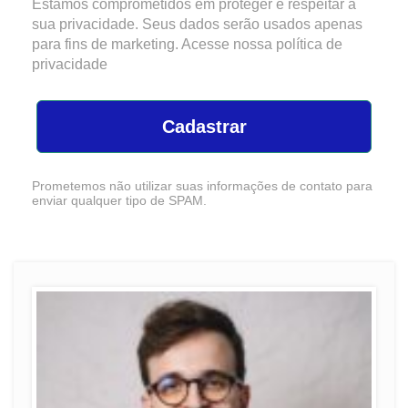
Estamos comprometidos em proteger e respeitar a
sua privacidade. Seus dados serão usados apenas
para fins de marketing. Acesse nossa
política de
privacidade
Cadastrar
Prometemos não utilizar suas informações de contato para
enviar qualquer tipo de SPAM.