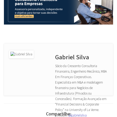
Gabriel Silva
Sócio da Crescento Consultoria
Financeira, Engenheiro Mecânico, MBA
Em Finanças Corporativas.
Especialista em M&A e modelagem
financeira para Negócios de
Infraestrutura (Privados ou
Concessões). Formação Avançada em
“Financial Decisions & Corporate
Policy” na University of La Verne.
Compartilhe:
LinkedIn:
@gabrielsilva