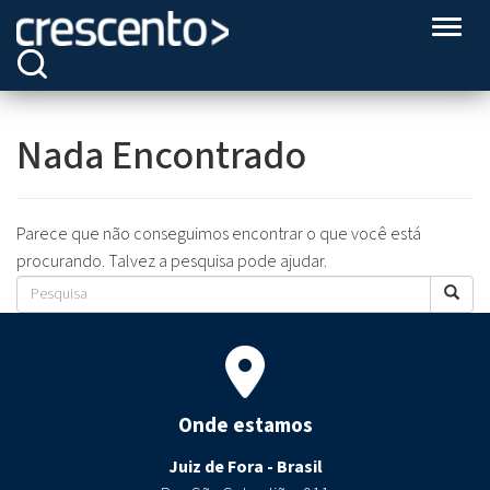
Altern
Nada Encontrado
Parece que não conseguimos encontrar o que você está
procurando. Talvez a pesquisa pode ajudar.
Onde estamos
Juiz de Fora - Brasil