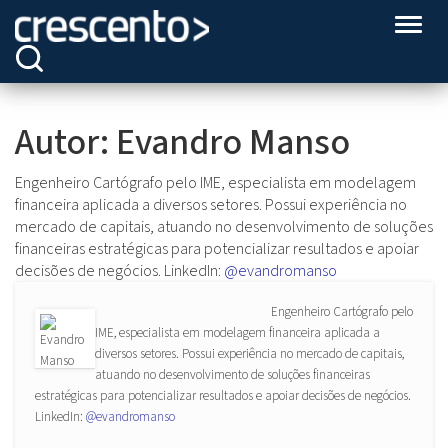
Altern
Autor:
Evandro Manso
Engenheiro Cartógrafo pelo IME, especialista em modelagem
financeira aplicada a diversos setores. Possui experiência no
mercado de capitais, atuando no desenvolvimento de soluções
financeiras estratégicas para potencializar resultados e apoiar
decisões de negócios. LinkedIn:
@evandromanso
Engenheiro Cartógrafo pelo
IME, especialista em modelagem financeira aplicada a
diversos setores. Possui experiência no mercado de capitais,
atuando no desenvolvimento de soluções financeiras
estratégicas para potencializar resultados e apoiar decisões de negócios.
LinkedIn:
@evandromanso