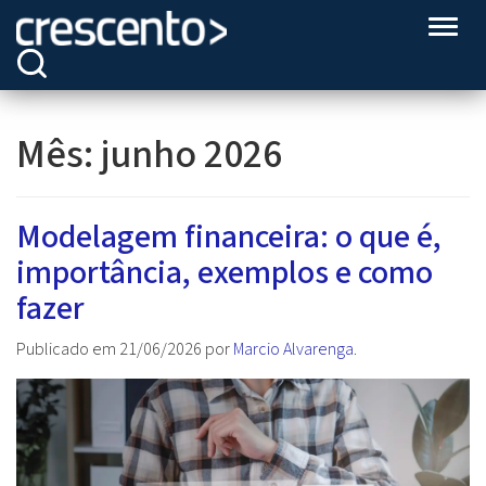
Altern
Mês:
junho 2026
Modelagem financeira: o que é,
importância, exemplos e como
fazer
Publicado em
21/06/2026
por
Marcio Alvarenga
.